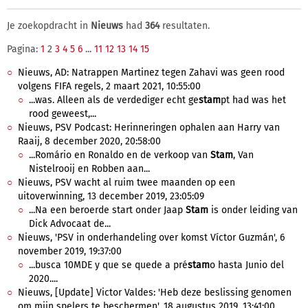
Je zoekopdracht in
Nieuws
had
364
resultaten.
Pagina:
1
2
3
4
5
6
...
11
12
13
14
15
Nieuws, AD: Natrappen Martinez tegen Zahavi was geen rood
volgens FIFA regels, 2 maart 2021, 10:55:00
...was. Alleen als de verdediger echt ge
stam
pt had was het
rood geweest,...
Nieuws, PSV Podcast: Herinneringen ophalen aan Harry van
Raaij, 8 december 2020, 20:58:00
...Romário en Ronaldo en de verkoop van
Stam
, Van
Nistelrooij en Robben aan...
Nieuws, PSV wacht al ruim twee maanden op een
uitoverwinning, 13 december 2019, 23:05:09
...Na een beroerde start onder Jaap
Stam
is onder leiding van
Dick Advocaat de...
Nieuws, 'PSV in onderhandeling over komst Víctor Guzmán', 6
november 2019, 19:37:00
...busca 10MDE y que se quede a pré
stam
o hasta Junio del
2020....
Nieuws, [Update] Victor Valdes: 'Heb deze beslissing genomen
om mijn spelers te beschermen', 18 augustus 2019, 13:41:00