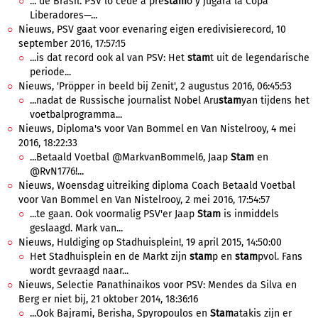
... de Brasil. PSV lo cede a pré
stam
o y jugará la Copa
Liberadores—...
Nieuws, PSV gaat voor evenaring eigen eredivisierecord, 10
september 2016, 17:57:15
...is dat record ook al van PSV: Het
stam
t uit de legendarische
periode...
Nieuws, 'Pröpper in beeld bij Zenit', 2 augustus 2016, 06:45:53
...nadat de Russische journalist Nobel Aru
stam
yan tijdens het
voetbalprogramma...
Nieuws, Diploma's voor Van Bommel en Van Nistelrooy, 4 mei
2016, 18:22:33
...Betaald Voetbal @MarkvanBommel6, Jaap
Stam
en
@RvN1776!...
Nieuws, Woensdag uitreiking diploma Coach Betaald Voetbal
voor Van Bommel en Van Nistelrooy, 2 mei 2016, 17:54:57
...te gaan. Ook voormalig PSV'er Jaap
Stam
is inmiddels
geslaagd. Mark van...
Nieuws, Huldiging op Stadhuisplein!, 19 april 2015, 14:50:00
Het Stadhuisplein en de Markt zijn
stam
p en
stam
pvol. Fans
wordt gevraagd naar...
Nieuws, Selectie Panathinaikos voor PSV: Mendes da Silva en
Berg er niet bij, 21 oktober 2014, 18:36:16
...Ook Bajrami, Berisha, Spyropoulos en
Stam
atakis zijn er