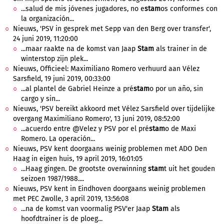
...salud de mis jóvenes jugadores, no e
stam
os conformes con
la organización...
Nieuws, 'PSV in gesprek met Sepp van den Berg over transfer',
24 juni 2019, 11:20:00
...maar raakte na de komst van Jaap
Stam
als trainer in de
winterstop zijn plek...
Nieuws, Officieel: Maximiliano Romero verhuurd aan Vélez
Sarsfield, 19 juni 2019, 00:33:00
...al plantel de Gabriel Heinze a pré
stam
o por un año, sin
cargo y sin...
Nieuws, 'PSV bereikt akkoord met Vélez Sarsfield over tijdelijke
overgang Maximiliano Romero', 13 juni 2019, 08:52:00
...acuerdo entre @Velez y PSV por el pré
stam
o de Maxi
Romero. La operación...
Nieuws, PSV kent doorgaans weinig problemen met ADO Den
Haag in eigen huis, 19 april 2019, 16:01:05
...Haag gingen. De grootste overwinning
stam
t uit het gouden
seizoen 1987/1988....
Nieuws, PSV kent in Eindhoven doorgaans weinig problemen
met PEC Zwolle, 3 april 2019, 13:56:08
...na de komst van voormalig PSV'er Jaap
Stam
als
hoofdtrainer is de ploeg...