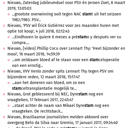
Nieuws, Zaterdag jubileumduel voor PSV én Jeroen Zoet, 8 maart
2019, 13:05:03
...grootste overwinning ooit tegen NAC
stam
t uit het seizoen
1982/1983. PSV...
Nieuws, 'PSV wil Érick Gutiérrez voor zes maanden huren met
optie tot koop', 4 juli 2018, 02:12:43
...Eindhoven lo quiere 6 meses a pré
stam
o y después ver su
compra....
Nieuws, [video] Phillip Cocu over Lennart Thy: 'Heel bijzonder en
mooi', 16 maart 2018, 14:59:39
...om zeldzaam bloed af te staan voor een
stam
celoperatie
van een ernstig...
Nieuws, VVV Venlo zonder spits Lennart Thy tegen PSV om
bijzondere reden, 12 maart 2018, 15:17:47
...aan het doneren van bloed, om zo een
stam
celtransplantatie mogelijk te...
Nieuws, Grot geblesseerd bij NEC, Dyre
stam
nog een
vraagteken, 17 februari 2017, 22:45:47
...staat achter de naam van Mikael Dyre
stam
nog een
vraagteken. De rechtsback...
Nieuws, Braziliaanse journalisten melden akkoord over
overgang Beto da Silva naar Gremio, 17 januari 2017, 09:34:40