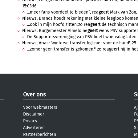
15:03:16
...meer fans voordeel te bieden”, rea
geert
Mark van Zon, 
Nieuws, Brands houdt rekening met kleine leegloop komende
...ook in mijn hoofd zitten,'zo rea
geert
de technisch manag
Nieuws, Burgemeester Almelo ne
geert
wens PSV supporters,
De Supportersvereniging van PSV heeft woensdag laten 
Nieuws, Arias: 'winterse transfer ligt niet voor de hand', 25
...zomer geen transfer is gekomen," zo rea
geert
hij in he
Over ons
S
Voor webmasters
Aj
Disclaimer
F
Privacy
PS
Adverteren
S
Partnerberichten
M