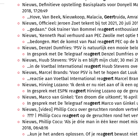
Nieuws, Definitieve opstelling: Basisplaats voor Donyell M
2018, 17:26:49
...Hove, Van Beek, Nieuwkoop, Malacia,
Geert
ruida, Amrab
Nieuws, Officieel: Jeroen Zoet tekent bij tot 2021, 20 juli 201
...gedaan." Ook trainer Van Bommel rea
geert
enthousiast:
Nieuws, 'Kenneth Paal verhuurd aan PEC Zwolle met optie to
...bedongen. Met de komst van Paal rea
geert
PEC op de b
Nieuws, Denzel Dumfries: 'PSV is natuurlijk een mooie belon
In gesprek met De Telegraaf rea
geert
Denzel Dumfries ove
Nieuws, Huub Stevens: 'PSV is en blijft mijn club', 30 mei 20
...in de Voetbal International rea
geert
Huub Stevens over 
Nieuws, Marcel Brands: 'Voor PSV is het te hopen dat Luuk de
...reactie aan Voetbal International rea
geert
Marcel Brand
Nieuws, Hirving Lozano: 'Ik denk er nu niet aan of ik een op
In gesprek met ESPN rea
geert
Hirving Lozano op de geruc
Nieuws, Marco van Ginkel: 'Een droom die uitkomt', 16 april
In gesprek met De Telegraaf rea
geert
Marco van Ginkel ui
Nieuws, [video] Phillip Cocu over geruchten rondom vertrek 
???? | Phillip Cocu rea
geert
op de geruchten rond het vert
Nieuws, Phillip Cocu: 'Als je drie man in één keer moet mis
2018, 06:48:16
...kun je het anders oplossen. Of je rea
geert
bewust niet 