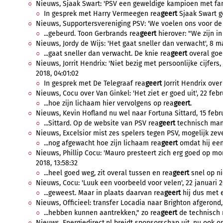
Nieuws, Sjaak Swart: 'PSV een geweldige kampioen met fanta
In gesprek met Harry Vermeegen rea
geert
Sjaak Swart ge
Nieuws, Supportersvereniging PSV: 'We voelen ons voor de 
...gebeurd. Toon Gerbrands rea
geert
hierover: "We zijn in
Nieuws, Jordy de Wijs: 'Het gaat sneller dan verwacht', 8 ma
...gaat sneller dan verwacht. De knie rea
geert
overal goed
Nieuws, Jorrit Hendrix: 'Niet bezig met persoonlijke cijfers,
2018, 04:01:02
In gesprek met De Telegraaf rea
geert
Jorrit Hendrix over 
Nieuws, Cocu over Van Ginkel: 'Het ziet er goed uit', 22 febr
...hoe zijn lichaam hier vervolgens op rea
geert
.
Nieuws, Kevin Hofland nu wel naar Fortuna Sittard, 15 febru
...Sittard. Op de website van PSV rea
geert
technisch mana
Nieuws, Excelsior mist zes spelers tegen PSV, mogelijk zeven
...nog afgewacht hoe zijn lichaam rea
geert
omdat hij een f
Nieuws, Phillip Cocu: 'Mauro presteert zich erg goed op mom
2018, 13:58:32
...heel goed weg, zit overal tussen en rea
geert
snel op nie
Nieuws, Cocu: 'Luuk een voorbeeld voor velen', 22 januari 2
...geweest. Maar in plaats daarvan rea
geert
hij dus met e
Nieuws, Officieel: transfer Locadia naar Brighton afgerond, 
...hebben kunnen aantrekken," zo rea
geert
de technisch 
Nieuws, Energiedirect.nl breidt sponsorschap uit, nu ook op 