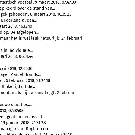
stisch voetbal', 9 maart 2018, 07:47:39
pikeerd over de stand van...
gek gehouden', 8 maart 2018, 16:35:23
 Nederland al een...
art 2018, 16:12:10
 op. De afgelopen...
 maar het is wel leuk natuurlijk', 24 februari
zijn individuele...
uari 2018, 06:51:44
ari 2018, 12:05:10
ger Marcel Brands...
, 6 februari 2018, 21:24:18
linke tijd uit de...
enten als hij de kans krijgt', 2 februari
uwe situaties....
018, 07:02:03
en goal en een assist...
19 januari 2018, 21:31:28
manager van Brighton op...
achterzijde van shirt, 11 januari 2018,