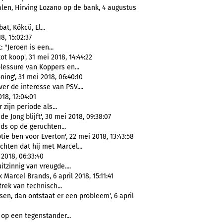
alen, Hirving Lozano op de bank, 4 augustus
at, Kökcü, El...
8, 15:02:37
 "Jeroen is een...
t koop', 31 mei 2018, 14:44:22
lessure van Koppers en...
ing', 31 mei 2018, 06:40:10
r de interesse van PSV....
18, 12:04:01
zijn periode als...
 Jong blijft', 30 mei 2018, 09:38:07
s op de geruchten...
tie ben voor Everton', 22 mei 2018, 13:43:58
hten dat hij met Marcel...
 2018, 06:33:40
tzinnig van vreugde....
Marcel Brands, 6 april 2018, 15:11:41
rek van technisch...
sen, dan ontstaat er een probleem', 6 april
op een tegenstander...