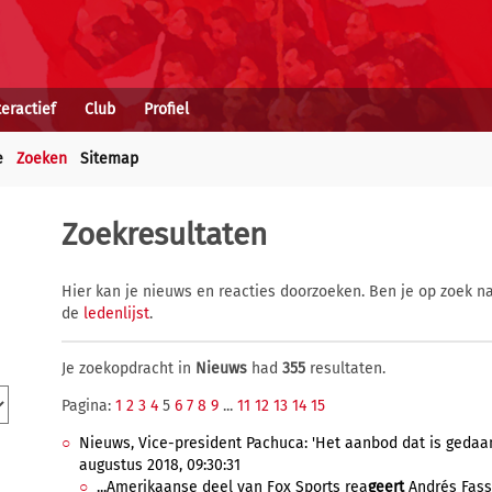
teractief
Club
Profiel
e
Zoeken
Sitemap
Zoekresultaten
Hier kan je nieuws en reacties doorzoeken. Ben je op zoek na
de
ledenlijst
.
Je zoekopdracht in
Nieuws
had
355
resultaten.
Pagina:
1
2
3
4
5
6
7
8
9
...
11
12
13
14
15
Nieuws, Vice-president Pachuca: 'Het aanbod dat is gedaan
augustus 2018, 09:30:31
...Amerikaanse deel van Fox Sports rea
geert
Andrés Fassi