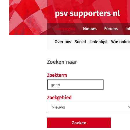
Voorpagina
Nieuws
Forums
In
Over ons
Social
Ledenlijst
Wie onlin
Zoeken naar
Zoekterm
Zoekgebied