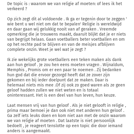
De topic is : waarom we van religie af moeten: of lees ik het
verkeerd ?
Op zich zegt dit al voldoende . Ik ga er tegenin door te zeggen '
wie bent u wel niet om dat te bepalen' Religie is wereldwijd
en daar gaan wij gelukkig nooit van af geraken . Vreemde
opmerking die je trouwens maakt, daaruit blijkt dat je er niets
van begrijpt helaas. Gaan voetballers beter voetballen en om
op het rechte pad te blijven en van de meisjes afblijven
complete onzin. Weet je wel wat je zegt ?
Ik zie wekelijks grote voetballers een teken maken als dank
aan hun geloof . Je zou hen eens moeten vragen . Wijnaldum,
Memphis , Promis om er een paar te noemen . Zij bedanken
hun god dat die ervoor gezorgd heeft dat ze zover zijn
gekomen en bij ieder doelpunt dat ze maken. Daar is
helemaal niets mis mee .Of zij ook zo goed waren als ze geen
geloof hadden zullen we niet weten en is totaal
oninteressant. Het is een deel van hun leven, hun keuze.
Laat mensen vrij van hun geloof . Als je niet gelooft in religie ,
prima maar bemoei je dan ook niet met anderen hun geloof .
Ga zelf iets leuks doen en kom niet aan met de onzin waarom
we van religie af moeten . Dat laatste is niet persoonlijk
bedoelt , je reageert tenslotte op een topic die door iemand
anders is aangemaakt.