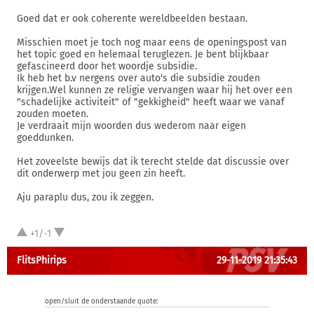
Goed dat er ook coherente wereldbeelden bestaan.
Misschien moet je toch nog maar eens de openingspost van
het topic goed en helemaal teruglezen. Je bent blijkbaar
gefascineerd door het woordje subsidie.
Ik heb het b.v nergens over auto's die subsidie zouden
krijgen.Wel kunnen ze religie vervangen waar hij het over een
"schadelijke activiteit" of "gekkigheid" heeft waar we vanaf
zouden moeten.
Je verdraait mijn woorden dus wederom naar eigen
goeddunken.
Het zoveelste bewijs dat ik terecht stelde dat discussie over
dit onderwerp met jou geen zin heeft.
Aju paraplu dus, zou ik zeggen.
+1/-1
FlitsPhirips
29-11-2019 21:35:43
open/sluit de onderstaande quote: