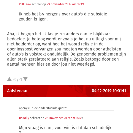
VHTLsaw
schreef op
29 november 2019 om 19:49
:
Ik heb het b.v nergens over auto's die subsidie
zouden krijgen.
Aha, ik begrijp het. Ik las je zin anders dan je blijkbaar
bedoelde. Je betoog wordt er zoals je het nu uitlegt voor mij
niet helderder op, want hoe het woord religie in de
openingspost vervangen zou moeten worden door atheïsten
of auto's is volstrekt onduidelijk. De genoemde problemen zijn
allen sterk gerelateerd aan religie. Zoals betoogd door een
aantal mensen hier en door jou niet weerlegd.
+2/-1
Aalstenaar
04-12-2019 10:01:11
open/sluit de onderstaande quote:
UsWilly
schreef op
28 november 2019 om 14:45
:
Mijn vraag is dan , voor wie is dat dan schadelijk
?