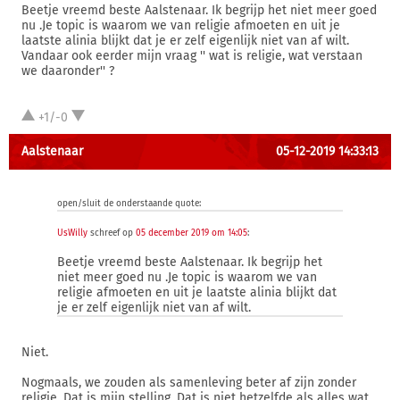
Beetje vreemd beste Aalstenaar. Ik begrijp het niet meer goed
nu .Je topic is waarom we van religie afmoeten en uit je
laatste alinia blijkt dat je er zelf eigenlijk niet van af wilt.
Vandaar ook eerder mijn vraag '' wat is religie, wat verstaan
we daaronder'' ?
+1/-0
Aalstenaar
05-12-2019 14:33:13
open/sluit de onderstaande quote:
UsWilly
schreef op
05 december 2019 om 14:05
:
Beetje vreemd beste Aalstenaar. Ik begrijp het
niet meer goed nu .Je topic is waarom we van
religie afmoeten en uit je laatste alinia blijkt dat
je er zelf eigenlijk niet van af wilt.
Niet.
Nogmaals, we zouden als samenleving beter af zijn zonder
religie. Dat is mijn stelling. Dat is niet hetzelfde als alles wat