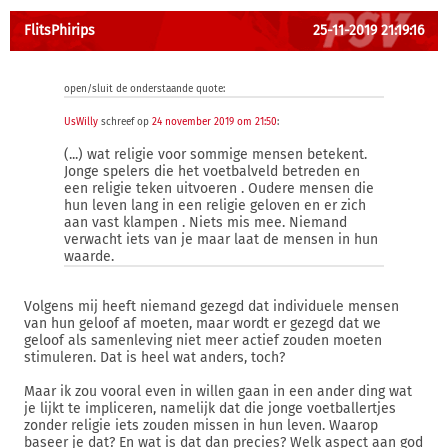
FlitsPhirips
25-11-2019 21:19:16
open/sluit de onderstaande quote:
UsWilly
schreef op
24 november 2019 om 21:50
:
(...) wat religie voor sommige mensen betekent.
Jonge spelers die het voetbalveld betreden en
een religie teken uitvoeren . Oudere mensen die
hun leven lang in een religie geloven en er zich
aan vast klampen . Niets mis mee. Niemand
verwacht iets van je maar laat de mensen in hun
waarde.
Volgens mij heeft niemand gezegd dat individuele mensen
van hun geloof af moeten, maar wordt er gezegd dat we
geloof als samenleving niet meer actief zouden moeten
stimuleren. Dat is heel wat anders, toch?
Maar ik zou vooral even in willen gaan in een ander ding wat
je lijkt te impliceren, namelijk dat die jonge voetballertjes
zonder religie iets zouden missen in hun leven. Waarop
baseer je dat? En wat is dat dan precies? Welk aspect aan god