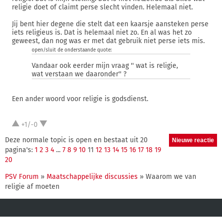
religie doet of claimt perse slecht vinden. Helemaal niet.
Jij bent hier degene die stelt dat een kaarsje aansteken perse
iets religieus is. Dat is helemaal niet zo. En al was het zo
geweest, dan nog was er met dat gebruik niet perse iets mis.
open/sluit de onderstaande quote:
Vandaar ook eerder mijn vraag '' wat is religie,
wat verstaan we daaronder'' ?
Een ander woord voor religie is godsdienst.
+1/-0
Deze normale topic is open en bestaat uit 20
pagina's:
1
2
3
4
...
7
8
9
10
11
12
13
14
15
16
17
18
19
20
PSV Forum
»
Maatschappelijke discussies
» Waarom we van
religie af moeten