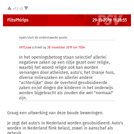
+1/-0
FlitsPhirips
29-11-2019 11:28:55
open/sluit de onderstaande quote:
VHTLsaw
schreef op
28 november 2019 om 11:04
:
In het openingsbetoog staan selectief allerlei
negatieve zaken op een rijtje gezet over religie,
waarbij het woord religie ook kan worden
vervangen door atheisten, auto's, het Oranje huis,
diverse milieuzaken en allerlei andere
"achterlijke" door de overheid gesubsidieerde
zaken en/of dingen die kinderen in het onderwijs
worden bijgebracht als zouden die wel "normaal"
zijn.
Graag een uitwerking van deze boude beweringen.
Je zegt dat auto's in Nederland worden gesubsidieerd. Auto's
worden in Nederland flink belast, zowel in aanschaf als
gebruik.