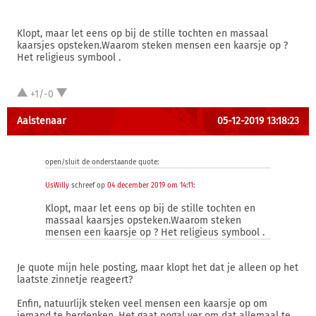
Klopt, maar let eens op bij de stille tochten en massaal
kaarsjes opsteken.Waarom steken mensen een kaarsje op ?
Het religieus symbool .
+1/-0
Aalstenaar
05-12-2019 13:18:23
open/sluit de onderstaande quote:
UsWilly
schreef op
04 december 2019 om 14:11
:
Klopt, maar let eens op bij de stille tochten en
massaal kaarsjes opsteken.Waarom steken
mensen een kaarsje op ? Het religieus symbool .
Je quote mijn hele posting, maar klopt het dat je alleen op het
laatste zinnetje reageert?
Enfin, natuurlijk steken veel mensen een kaarsje op om
iemand te herdenken. Het gaat nogal ver om dat allemaal te