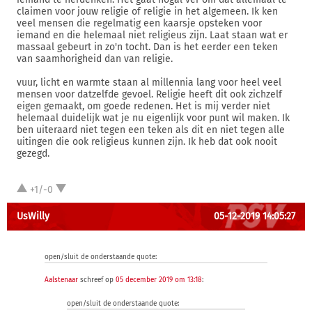
claimen voor jouw religie of religie in het algemeen. Ik ken
veel mensen die regelmatig een kaarsje opsteken voor
iemand en die helemaal niet religieus zijn. Laat staan wat er
massaal gebeurt in zo'n tocht. Dan is het eerder een teken
van saamhorigheid dan van religie.
vuur, licht en warmte staan al millennia lang voor heel veel
mensen voor datzelfde gevoel. Religie heeft dit ook zichzelf
eigen gemaakt, om goede redenen. Het is mij verder niet
helemaal duidelijk wat je nu eigenlijk voor punt wil maken. Ik
ben uiteraard niet tegen een teken als dit en niet tegen alle
uitingen die ook religieus kunnen zijn. Ik heb dat ook nooit
gezegd.
+1/-0
UsWilly
05-12-2019 14:05:27
open/sluit de onderstaande quote:
Aalstenaar
schreef op
05 december 2019 om 13:18
:
open/sluit de onderstaande quote: