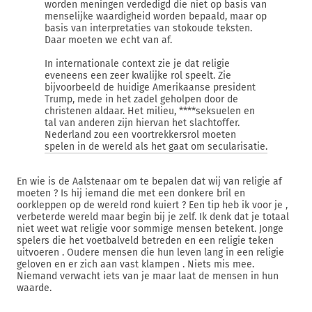
worden meningen verdedigd die niet op basis van
menselijke waardigheid worden bepaald, maar op
basis van interpretaties van stokoude teksten.
Daar moeten we echt van af.
In internationale context zie je dat religie
eveneens een zeer kwalijke rol speelt. Zie
bijvoorbeeld de huidige Amerikaanse president
Trump, mede in het zadel geholpen door de
christenen aldaar. Het milieu, ****seksuelen en
tal van anderen zijn hiervan het slachtoffer.
Nederland zou een voortrekkersrol moeten
spelen in de wereld als het gaat om secularisatie.
En wie is de Aalstenaar om te bepalen dat wij van religie af
moeten ? Is hij iemand die met een donkere bril en
oorkleppen op de wereld rond kuiert ? Een tip heb ik voor je ,
verbeterde wereld maar begin bij je zelf. Ik denk dat je totaal
niet weet wat religie voor sommige mensen betekent. Jonge
spelers die het voetbalveld betreden en een religie teken
uitvoeren . Oudere mensen die hun leven lang in een religie
geloven en er zich aan vast klampen . Niets mis mee.
Niemand verwacht iets van je maar laat de mensen in hun
waarde.