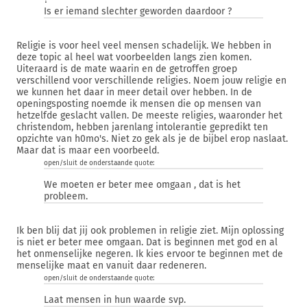
Is er iemand slechter geworden daardoor ?
Religie is voor heel veel mensen schadelijk. We hebben in
deze topic al heel wat voorbeelden langs zien komen.
Uiteraard is de mate waarin en de getroffen groep
verschillend voor verschillende religies. Noem jouw religie en
we kunnen het daar in meer detail over hebben. In de
openingsposting noemde ik mensen die op mensen van
hetzelfde geslacht vallen. De meeste religies, waaronder het
christendom, hebben jarenlang intolerantie gepredikt ten
opzichte van h0mo's. Niet zo gek als je de bijbel erop naslaat.
Maar dat is maar een voorbeeld.
open/sluit de onderstaande quote:
We moeten er beter mee omgaan , dat is het
probleem.
Ik ben blij dat jij ook problemen in religie ziet. Mijn oplossing
is niet er beter mee omgaan. Dat is beginnen met god en al
het onmenselijke negeren. Ik kies ervoor te beginnen met de
menselijke maat en vanuit daar redeneren.
open/sluit de onderstaande quote:
Laat mensen in hun waarde svp.