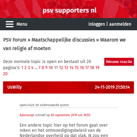
Menu
inloggen
|
aanmelden
PSV Forum
»
Maatschappelijke discussies
» Waarom we
van religie af moeten
Deze normale topic is open en bestaat uit 20
pagina's:
1
2
3
4
...
7
8
9
10
11
12
13
14
15
16
17
18
19
20
UsWilly
24-11-2019 21:50:14
open/sluit de onderstaande quote:
Aalstenaar
schreef op
06 september 2019 om 16:55
:
Een andere topic hier op het forum gaat over
roken en het ontmoedigingsbeleid van de
Nederlandse overheid op dat vlak. Ik zou een