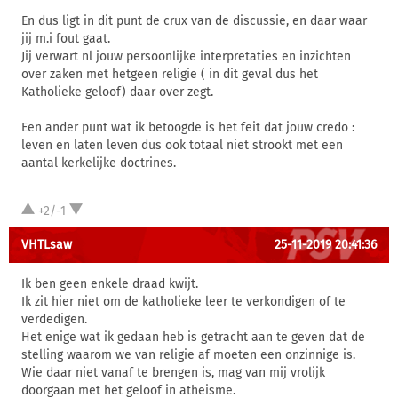
En dus ligt in dit punt de crux van de discussie, en daar waar
jij m.i fout gaat.
Jij verwart nl jouw persoonlijke interpretaties en inzichten
over zaken met hetgeen religie ( in dit geval dus het
Katholieke geloof) daar over zegt.
Een ander punt wat ik betoogde is het feit dat jouw credo :
leven en laten leven dus ook totaal niet strookt met een
aantal kerkelijke doctrines.
+2/-1
VHTLsaw
25-11-2019 20:41:36
Ik ben geen enkele draad kwijt.
Ik zit hier niet om de katholieke leer te verkondigen of te
verdedigen.
Het enige wat ik gedaan heb is getracht aan te geven dat de
stelling waarom we van religie af moeten een onzinnige is.
Wie daar niet vanaf te brengen is, mag van mij vrolijk
doorgaan met het geloof in atheisme.