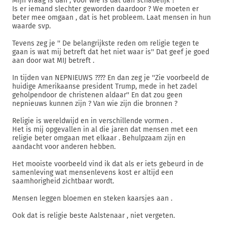
Mijn vraag is dan , voor wie is dat dan schadelijk ?
Is er iemand slechter geworden daardoor ? We moeten er
beter mee omgaan , dat is het probleem. Laat mensen in hun
waarde svp.
Tevens zeg je '' De belangrijkste reden om religie tegen te
gaan is wat mij betreft dat het niet waar is'' Dat geef je goed
aan door wat MIJ betreft .
In tijden van NEPNIEUWS ???? En dan zeg je ''Zie voorbeeld de
huidige Amerikaanse president Trump, mede in het zadel
geholpendoor de christenen aldaar'' En dat zou geen
nepnieuws kunnen zijn ? Van wie zijn die bronnen ?
Religie is wereldwijd en in verschillende vormen .
Het is mij opgevallen in al die jaren dat mensen met een
religie beter omgaan met elkaar . Behulpzaam zijn en
aandacht voor anderen hebben.
Het mooiste voorbeeld vind ik dat als er iets gebeurd in de
samenleving wat mensenlevens kost er altijd een
saamhorigheid zichtbaar wordt.
Mensen leggen bloemen en steken kaarsjes aan .
Ook dat is religie beste Aalstenaar , niet vergeten.