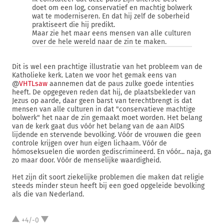
doet om een log, conservatief en machtig bolwerk
wat te moderniseren. En dat hij zelf de soberheid
praktiseert die hij predikt.
Maar zie het maar eens mensen van alle culturen
over de hele wereld naar de zin te maken.
Dit is wel een prachtige illustratie van het probleem van de
Katholieke kerk. Laten we voor het gemak eens van
@
VHTLsaw
aannemen dat de paus zulke goede intenties
heeft. De opgegeven reden dat hij, de plaatsbekleder van
Jezus op aarde, daar geen barst van terechtbrengt is dat
mensen van alle culturen in dat "conservatieve machtige
bolwerk" het naar de zin gemaakt moet worden. Het belang
van de kerk gaat dus vóór het belang van de aan AIDS
lijdende en stervende bevolking. Vóór de vrouwen die geen
controle krijgen over hun eigen lichaam. Vóór de
hómoseksuelen die worden gediscrimineerd. En vóór... naja, ga
zo maar door. Vóór de menselijke waardigheid.
Het zijn dit soort ziekelijke problemen die maken dat religie
steeds minder steun heeft bij een goed opgeleide bevolking
als die van Nederland.
+4/-0