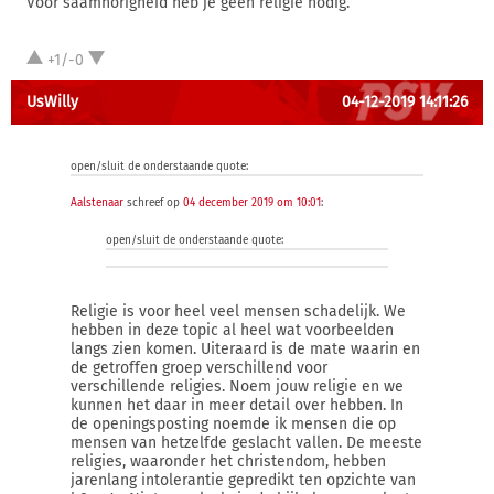
Voor saamhorigheid heb je geen religie nodig.
+1/-0
UsWilly
04-12-2019 14:11:26
open/sluit de onderstaande quote:
Aalstenaar
schreef op
04 december 2019 om 10:01
:
open/sluit de onderstaande quote:
Religie is voor heel veel mensen schadelijk. We
hebben in deze topic al heel wat voorbeelden
langs zien komen. Uiteraard is de mate waarin en
de getroffen groep verschillend voor
verschillende religies. Noem jouw religie en we
kunnen het daar in meer detail over hebben. In
de openingsposting noemde ik mensen die op
mensen van hetzelfde geslacht vallen. De meeste
religies, waaronder het christendom, hebben
jarenlang intolerantie gepredikt ten opzichte van