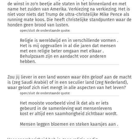
de winst in zo'n beetje alle staten in het binnenland en met
name het zuiden van Amerika. Verkiezing na verkiezing. Het is
niet voor niets dat Trump de ultra-christelijke Mike Pence als
running mate koos. Die heeft christelijke standpunten waar de
honden geen brood van lusten.
open/sluit de onderstaande quote:
Religie is wereldwijd en in verschillende vormen .
Het is mij opgevallen in al die jaren dat mensen
met een religie beter omgaan met elkaar .
Behulpzaam zijn en aandacht voor anderen
hebben.
Zou jij liever in een land wonen waar één geloof aan de macht
is (zeg Saudi Arabië) of in een seculier land (zeg Nederland),
waar geloof zich niet mengt in alle aspecten van het leven?
open/sluit de onderstaande quote:
Het mooiste voorbeeld vind ik dat als er iets
gebeurd in de samenleving wat mensenlevens
kost er altijd een saamhorigheid zichtbaar wordt.
Mensen leggen bloemen en steken kaarsjes aan .