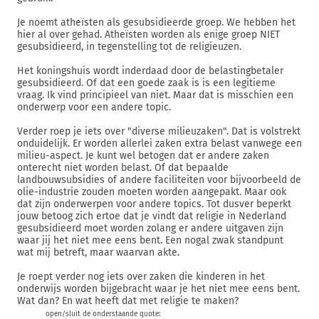
Je noemt atheïsten als gesubsidieerde groep. We hebben het
hier al over gehad. Atheïsten worden als enige groep NIET
gesubsidieerd, in tegenstelling tot de religieuzen.
Het koningshuis wordt inderdaad door de belastingbetaler
gesubsidieerd. Of dat een goede zaak is is een legitieme
vraag. Ik vind principieel van niet. Maar dat is misschien een
onderwerp voor een andere topic.
Verder roep je iets over "diverse milieuzaken". Dat is volstrekt
onduidelijk. Er worden allerlei zaken extra belast vanwege een
milieu-aspect. Je kunt wel betogen dat er andere zaken
onterecht niet worden belast. Of dat bepaalde
landbouwsubsidies of andere faciliteiten voor bijvoorbeeld de
olie-industrie zouden moeten worden aangepakt. Maar ook
dat zijn onderwerpen voor andere topics. Tot dusver beperkt
jouw betoog zich ertoe dat je vindt dat religie in Nederland
gesubsidieerd moet worden zolang er andere uitgaven zijn
waar jij het niet mee eens bent. Een nogal zwak standpunt
wat mij betreft, maar waarvan akte.
Je roept verder nog iets over zaken die kinderen in het
onderwijs worden bijgebracht waar je het niet mee eens bent.
Wat dan? En wat heeft dat met religie te maken?
open/sluit de onderstaande quote: