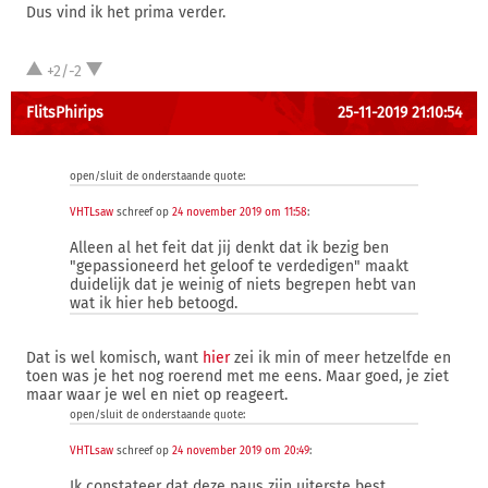
Dus vind ik het prima verder.
+2/-2
FlitsPhirips
25-11-2019 21:10:54
open/sluit de onderstaande quote:
VHTLsaw
schreef op
24 november 2019 om 11:58
:
Alleen al het feit dat jij denkt dat ik bezig ben
"gepassioneerd het geloof te verdedigen" maakt
duidelijk dat je weinig of niets begrepen hebt van
wat ik hier heb betoogd.
Dat is wel komisch, want
hier
zei ik min of meer hetzelfde en
toen was je het nog roerend met me eens. Maar goed, je ziet
maar waar je wel en niet op reageert.
open/sluit de onderstaande quote:
VHTLsaw
schreef op
24 november 2019 om 20:49
:
Ik constateer dat deze paus zijn uiterste best