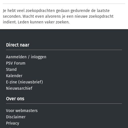
Je hebt veel zoekopdrachten gedaan gedurende de laatste
seconden. Wacht even alvorens je een nieuwe zoekopdracht
indient. Leden kunnen vaker zoeken.
Direct naar
Aanmelden
/
inloggen
PSV Forum
Stand
Kalender
E-zine (nieuwsbrief)
Nieuwsarchief
Over ons
Voor webmasters
Disclaimer
Privacy