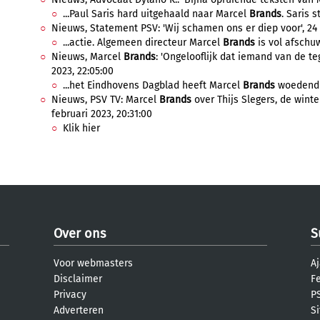
...Paul Saris hard uitgehaald naar Marcel
Brands
. Saris s
Nieuws, Statement PSV: 'Wij schamen ons er diep voor', 24 f
...actie. Algemeen directeur Marcel
Brands
is vol afschuw
Nieuws, Marcel
Brands
: 'Ongelooflijk dat iemand van de t
2023, 22:05:00
...het Eindhovens Dagblad heeft Marcel
Brands
woedend g
Nieuws, PSV TV: Marcel
Brands
over Thijs Slegers, de winte
februari 2023, 20:31:00
Klik hier
Over ons
S
Voor webmasters
Aj
Disclaimer
F
Privacy
PS
Adverteren
S