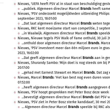
Nieuws, 'UEFA heeft PSV al in staat van beschuldiging gestel
...publiek. Algemeen directeur Marcel
Brands
heeft samen
Nieuws, 'PSV onderzoekt mogelijkheden uitbreiding Philips 
september 2023, 18:01:00
...Dat laat algemeen directeur Marcel
Brands
weten tege
Nieuws, RKC kent moeizame start van competitie, 2 septem
...in Waalwijk. Algemeen directeur Marcel
Brands
speelde 
Nieuws, Nieuwe tegels PSV Walk of Fame onthuld, 30 juli 20
...onthuld door algemeen directeur Marcel
Brands
. Marc
Nieuws, 'PSV investeert meer dan één miljoen euro in gras 
2023, 16:02:00
...Dat geeft algemeen directeur Marcel
Brands
aan in ges
Nieuws, Shurandy Sambo: 'Mijn doel is nog steeds om bij PS
20:17:00
...gehad met Earnest Stewart en Marcel
Brands
. Dat zag 
Nieuws, Marcel
Brands
: 'Het kan best nog even duren voo
07:52:00
...heeft algemeen directeur Marcel
Brands
aangegeven dat
Nieuws, 'PSV hoopt gesprekken met Peter Bosz deze week af
...bevestigt algemeen directeur Marcel
Brands
dat PSV va
Nieuws, 'PSV ziet in Peter Bosz sterke kandidaat', 30 mei 20
... Algemeen directeur Marcel
Brands
speelde bij RKC als