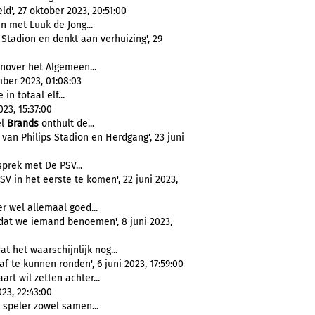
d', 27 oktober 2023, 20:51:00
 met Luuk de Jong...
Stadion en denkt aan verhuizing', 29
nover het Algemeen...
ber 2023, 01:08:03
in totaal elf...
23, 15:37:00
el
Brands
onthult de...
van Philips Stadion en Herdgang', 23 juni
prek met De PSV...
V in het eerste te komen', 22 juni 2023,
er wel allemaal goed...
rdat we iemand benoemen', 8 juni 2023,
 het waarschijnlijk nog...
 te kunnen ronden', 6 juni 2023, 17:59:00
art wil zetten achter...
23, 22:43:00
 speler zowel samen...