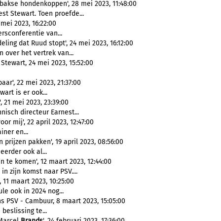
rbakse hondenkoppen', 28 mei 2023, 11:48:00
st Stewart. Toen proefde...
 mei 2023, 16:22:00
rsconferentie van...
eling dat Ruud stopt', 24 mei 2023, 16:12:00
 over het vertrek van...
Stewart, 24 mei 2023, 15:52:00
aar', 22 mei 2023, 21:37:00
art is er ook...
 21 mei 2023, 23:39:00
nisch directeur Earnest...
r mij', 22 april 2023, 12:47:00
iner en...
n prijzen pakken', 19 april 2023, 08:56:00
eerder ook al...
n te komen', 12 maart 2023, 12:44:00
in zijn komst naar PSV....
 11 maart 2023, 10:25:00
le ook in 2024 nog...
s PSV - Cambuur, 8 maart 2023, 15:05:00
beslissing te...
 Marcel
Brands
', 24 februari 2023, 17:36:00