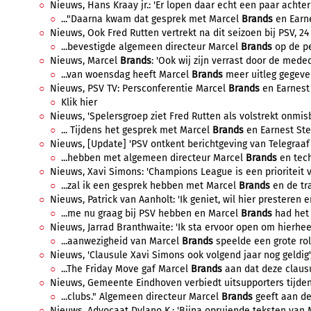
Nieuws, Hans Kraay jr.: 'Er lopen daar echt een paar achte
..."Daarna kwam dat gesprek met Marcel
Brands
en Earne
Nieuws, Ook Fred Rutten vertrekt na dit seizoen bij PSV, 24
...bevestigde algemeen directeur Marcel
Brands
op de pe
Nieuws, Marcel
Brands
: 'Ook wij zijn verrast door de meded
...van woensdag heeft Marcel
Brands
meer uitleg gegeven
Nieuws, PSV TV: Persconferentie Marcel
Brands
en Earnest 
Klik hier
Nieuws, 'Spelersgroep ziet Fred Rutten als volstrekt onmisb
... Tijdens het gesprek met Marcel
Brands
en Earnest Stew
Nieuws, [Update] 'PSV ontkent berichtgeving van Telegraaf',
...hebben met algemeen directeur Marcel
Brands
en tech
Nieuws, Xavi Simons: 'Champions League is een prioriteit voo
...zal ik een gesprek hebben met Marcel
Brands
en de tra
Nieuws, Patrick van Aanholt: 'Ik geniet, wil hier presteren e
...me nu graag bij PSV hebben en Marcel
Brands
had het 
Nieuws, Jarrad Branthwaite: 'Ik sta ervoor open om hierhee
...aanwezigheid van Marcel
Brands
speelde een grote rol 
Nieuws, 'Clausule Xavi Simons ook volgend jaar nog geldig',
...The Friday Move gaf Marcel
Brands
aan dat deze clausu
Nieuws, Gemeente Eindhoven verbiedt uitsupporters tijden
...clubs." Algemeen directeur Marcel
Brands
geeft aan de 
Nieuws, Advocaat Dylano K.: 'Bijna opruiende teksten van