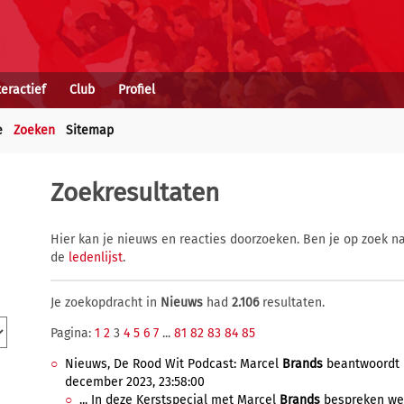
teractief
Club
Profiel
e
Zoeken
Sitemap
Zoekresultaten
Hier kan je nieuws en reacties doorzoeken. Ben je op zoek na
de
ledenlijst
.
Je zoekopdracht in
Nieuws
had
2.106
resultaten.
Pagina:
1
2
3
4
5
6
7
...
81
82
83
84
85
Nieuws, De Rood Wit Podcast: Marcel
Brands
beantwoordt k
december 2023, 23:58:00
... In deze Kerstspecial met Marcel
Brands
bespreken we o