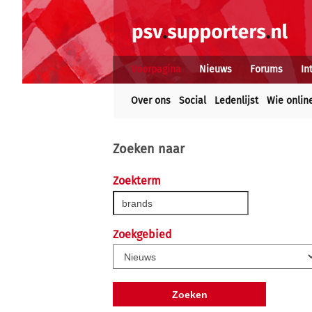
Voorpagina
Nieuws
Forums
In
Over ons
Social
Ledenlijst
Wie onlin
Zoeken naar
Zoekterm
Zoekgebied