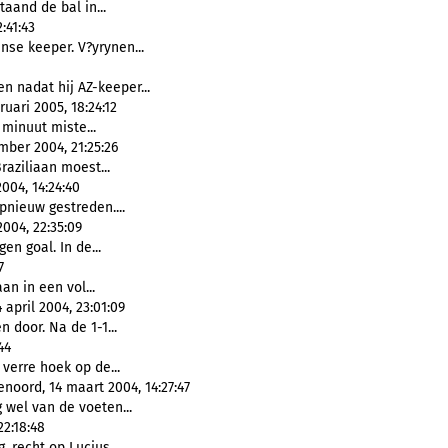
taand de bal in...
:41:43
nse keeper. V?yrynen...
n nadat hij AZ-keeper...
uari 2005, 18:24:12
 minuut miste...
mber 2004, 21:25:26
raziliaan moest...
004, 14:24:40
opnieuw gestreden....
004, 22:35:09
gen goal. In de...
7
aan in een vol...
april 2004, 23:01:09
n door. Na de 1-1...
44
 verre hoek op de...
noord, 14 maart 2004, 14:27:47
 wel van de voeten...
22:18:48
, recht op Lucius...