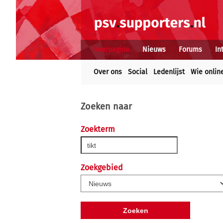
Voorpagina
Nieuws
Forums
In
Over ons
Social
Ledenlijst
Wie onlin
Zoeken naar
Zoekterm
Zoekgebied