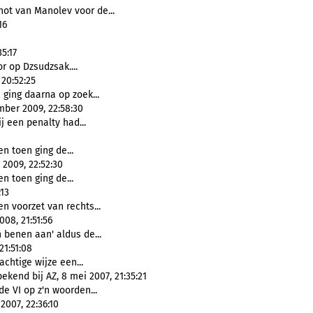
hot van Manolev voor de...
16
5:17
r op Dzsudzsak....
20:52:25
ging daarna op zoek...
mber 2009, 22:58:30
j een penalty had...
n toen ging de...
 2009, 22:52:30
n toen ging de...
:13
n voorzet van rechts...
008, 21:51:56
n benen aan' aldus de...
21:51:08
chtige wijze een...
kend bij AZ, 8 mei 2007, 21:35:21
de VI op z'n woorden...
007, 22:36:10