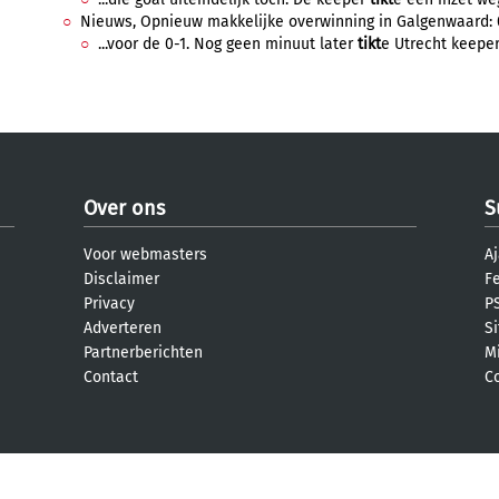
Nieuws, Opnieuw makkelijke overwinning in Galgenwaard: 0-
...voor de 0-1. Nog geen minuut later
tikt
e Utrecht keeper 
Over ons
S
Voor webmasters
Aj
Disclaimer
F
Privacy
PS
Adverteren
S
Partnerberichten
M
Contact
C