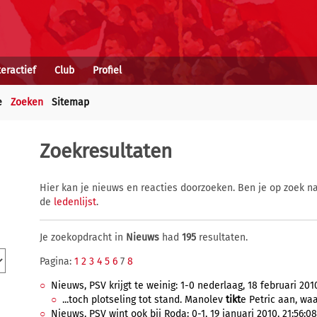
teractief
Club
Profiel
e
Zoeken
Sitemap
Zoekresultaten
Hier kan je nieuws en reacties doorzoeken. Ben je op zoek na
de
ledenlijst
.
Je zoekopdracht in
Nieuws
had
195
resultaten.
Pagina:
1
2
3
4
5
6
7
8
Nieuws, PSV krijgt te weinig: 1-0 nederlaag, 18 februari 2010
...toch plotseling tot stand. Manolev
tikt
e Petric aan, waa
Nieuws, PSV wint ook bij Roda: 0-1, 19 januari 2010, 21:56:08