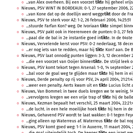
...van Alex overheen. Bij een voorzet
tikt
e hij geheel vrijs
Nieuws, PSV WINT IN BORDEAUX: 0-1, 27 september 2006, 22
...van Kone dat op de doellijn werd wegge
tikt
door de Fra
Nieuws, PSV te sterk voor AZ: 1-2, 26 februari 2006, 14:25:51
...stuurde Farfan Kon? weg. De Ivoriaan
tikt
e simpel binne
Nieuws, PSV pakt ook in Heerenveen de punten: 0-3, 27 febr
...paal die de bal in 2e instantie goed in
tikt
e. In de 64ste
Nieuws, Vervelende kerst voor PSV: 0-2 nederlaag, 18 dece
...er nog iets van te redden, maar hij
tikt
e Kon? aan. De B
Nieuws, PSV laat onnodig punten liggen: 3-3, 12 december 2
...die een voorzet van Ooijer binnen
tikt
e. De strijd leek 
Nieuws, PSV komt tekort tegen Arsenal: 1-0, 14 september 2
...bal voor de goal weg te glijden maar
tikt
e hij hem in ei
Nieuws, Derde penalty op rij voor PSV, 24 april 2004, 21:21:4
...weer een penalty. Aerts kwam uit en
tikt
e Lucius licht 
Nieuws, Van Bommel: in twee duels kregen we te weinig, 14 
...vervolgens kregen we een vrije trap of
tikt
e hij de balle
Nieuws, Kezman bepaalt het verschil, 25 maart 2004, 22:21:
...de lucht. in een hele moeilijke hoek
tikt
e hij hem in de
Nieuws, Gehavend PSV wordt te laat wakker: 0-1 tegen Feye
...ging alleen op Waterreus af. Waterreus
tikt
e de bal nog
Nieuws, PSV komt goed weg: 1-1 in Auxerre, 11 maart 2004, 
...die goal uiteindelijk toch. De keeper
tikt
e een inzet weg