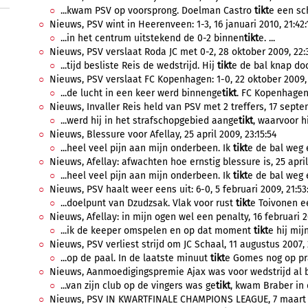
...kwam PSV op voorsprong. Doelman Castro
tikt
e een sc
Nieuws, PSV wint in Heerenveen: 1-3, 16 januari 2010, 21:42:
...in het centrum uitstekend de 0-2 binnen
tikt
e. ...
Nieuws, PSV verslaat Roda JC met 0-2, 28 oktober 2009, 22:3
...tijd besliste Reis de wedstrijd. Hij
tikt
e de bal knap doo
Nieuws, PSV verslaat FC Kopenhagen: 1-0, 22 oktober 2009, 
...de lucht in een keer werd binnenge
tikt
. FC Kopenhagen 
Nieuws, Invaller Reis held van PSV met 2 treffers, 17 septe
...werd hij in het strafschopgebied aange
tikt
, waarvoor hi
Nieuws, Blessure voor Afellay, 25 april 2009, 23:15:54
...heel veel pijn aan mijn onderbeen. Ik
tikt
e de bal weg e
Nieuws, Afellay: afwachten hoe ernstig blessure is, 25 april
...heel veel pijn aan mijn onderbeen. Ik
tikt
e de bal weg e
Nieuws, PSV haalt weer eens uit: 6-0, 5 februari 2009, 21:53
...doelpunt van Dzudzsak. Vlak voor rust
tikt
e Toivonen ee
Nieuws, Afellay: in mijn ogen wel een penalty, 16 februari 2
...ik de keeper omspelen en op dat moment
tikt
e hij mij
Nieuws, PSV verliest strijd om JC Schaal, 11 augustus 2007, 
...op de paal. In de laatste minuut
tikt
e Gomes nog op pra
Nieuws, Aanmoedigingspremie Ajax was voor wedstrijd al be
...van zijn club op de vingers was ge
tikt
, kwam Braber in 
Nieuws, PSV IN KWARTFINALE CHAMPIONS LEAGUE, 7 maart 2