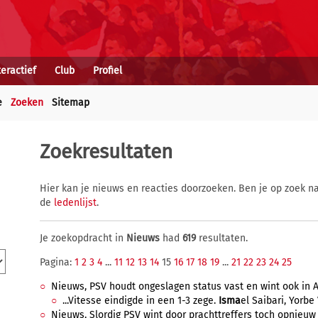
teractief
Club
Profiel
e
Zoeken
Sitemap
Zoekresultaten
Hier kan je nieuws en reacties doorzoeken. Ben je op zoek na
de
ledenlijst
.
Je zoekopdracht in
Nieuws
had
619
resultaten.
Pagina:
1
2
3
4
...
11
12
13
14
15
16
17
18
19
...
21
22
23
24
25
Nieuws, PSV houdt ongeslagen status vast en wint ook in A
...Vitesse eindigde in een 1-3 zege.
Isma
el Saibari, Yorbe
Nieuws, Slordig PSV wint door prachttreffers toch opnieuw 