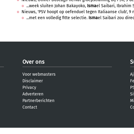
...week sluiten Johan Bakayoko,
Isma
el Saibari, Ibrahim S
Nieuws, 'PSV hoopt op oefenduel tegen Italiaanse club', 9 
...met een volledig fitte selectie.
Isma
el Saibari zou dire
Over ons
S
Voor webmasters
Aj
Disclaimer
F
Privacy
PS
Adverteren
S
Partnerberichten
M
Contact
C