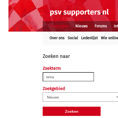
Voorpagina
Nieuws
Forums
In
Over ons
Social
Ledenlijst
Wie onlin
Zoeken naar
Zoekterm
Zoekgebied