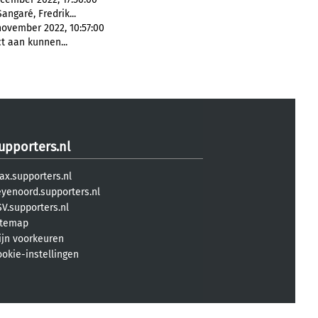
angaré, Fredrik...
november 2022, 10:57:00
ct aan kunnen...
upporters.nl
ax.supporters.nl
eyenoord.supporters.nl
V.supporters.nl
itemap
ijn voorkeuren
ookie-instellingen