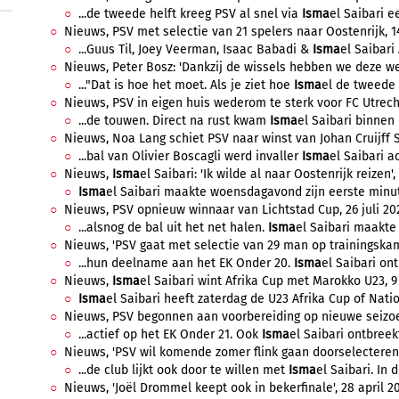
...de tweede helft kreeg PSV al snel via
Isma
el Saibari e
Nieuws, PSV met selectie van 21 spelers naar Oostenrijk, 1
...Guus Til, Joey Veerman, Isaac Babadi &
Isma
el Saibari 
Nieuws, Peter Bosz: 'Dankzij de wissels hebben we deze wed
..."Dat is hoe het moet. Als je ziet hoe
Isma
el de tweede he
Nieuws, PSV in eigen huis wederom te sterk voor FC Utrecht
...de touwen. Direct na rust kwam
Isma
el Saibari binnen d
Nieuws, Noa Lang schiet PSV naar winst van Johan Cruijff S
...bal van Olivier Boscagli werd invaller
Isma
el Saibari a
Nieuws,
Isma
el Saibari: 'Ik wilde al naar Oostenrijk reizen', 
Isma
el Saibari maakte woensdagavond zijn eerste minute
Nieuws, PSV opnieuw winnaar van Lichtstad Cup, 26 juli 202
...alsnog de bal uit het net halen.
Isma
el Saibari maakte z
Nieuws, 'PSV gaat met selectie van 29 man op trainingskamp'
...hun deelname aan het EK Onder 20.
Isma
el Saibari ont
Nieuws,
Isma
el Saibari wint Afrika Cup met Marokko U23, 9 j
Isma
el Saibari heeft zaterdag de U23 Afrika Cup of Nati
Nieuws, PSV begonnen aan voorbereiding op nieuwe seizoen,
...actief op het EK Onder 21. Ook
Isma
el Saibari ontbreekt 
Nieuws, 'PSV wil komende zomer flink gaan doorselecteren',
...de club lijkt ook door te willen met
Isma
el Saibari. In 
Nieuws, 'Joël Drommel keept ook in bekerfinale', 28 april 20