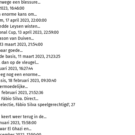
nwege een blessure...
023, 16:46:00
n enorme kans om...
, 17 april 2023, 22:00:00
edde Leysen wisten...
al Cup, 13 april 2023, 22:59:00
Jason van Duiven...
13 maart 2023, 21:54:00
paar goede...
e basis, 11 maart 2023, 21:23:25
l dan op de vleugel...
ari 2023, 16:27:44
eeg nog een enorme...
is, 18 februari 2023, 09:30:40
Vermoedelijke...
februari 2023, 21:52:36
Fábio Silva. Direct...
electie, Fábio Silva speelgerechtigd', 27
 keert weer terug in de...
uari 2023, 15:58:00
war El Ghazi en...
ecember 2022, 17:50:00