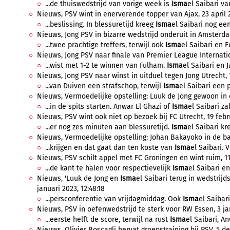
...de thuiswedstrijd van vorige week is
Isma
el Saibari va
Nieuws, PSV wint in enerverende topper van Ajax, 23 april 2
...beslissing. In blessuretijd kreeg
Isma
el Saibari nog ee
Nieuws, Jong PSV in bizarre wedstrijd onderuit in Amsterdam
...twee prachtige treffers, terwijl ook
Isma
el Saibari en F
Nieuws, Jong PSV naar finale van Premier League Internation
...wist met 1-2 te winnen van Fulham.
Isma
el Saibari en 
Nieuws, Jong PSV naar winst in uitduel tegen Jong Utrecht, 
...van Duiven een strafschop, terwijl
Isma
el Saibari een 
Nieuws, Vermoedelijke opstelling: Luuk de Jong gewoon in d
...in de spits starten. Anwar El Ghazi of
Isma
el Saibari za
Nieuws, PSV wint ook niet op bezoek bij FC Utrecht, 19 febru
...er nog zes minuten aan blessuretijd.
Isma
el Saibari kr
Nieuws, Vermoedelijke opstelling: Johan Bakayoko in de bas
...krijgen en dat gaat dan ten koste van
Isma
el Saibari. 
Nieuws, PSV schilt appel met FC Groningen en wint ruim, 11 
...de kant te halen voor respectievelijk
Isma
el Saibari en 
Nieuws, 'Luuk de Jong en
Isma
el Saibari terug in wedstrijds
januari 2023, 12:48:18
...persconferentie van vrijdagmiddag. Ook
Isma
el Saibari
Nieuws, PSV in oefenwedstrijd te sterk voor RW Essen, 3 jan
...eerste helft de score, terwijl na rust
Isma
el Saibari, An
Nieuws, Olivier Boscagli hervat groepstraining bij PSV, 5 d