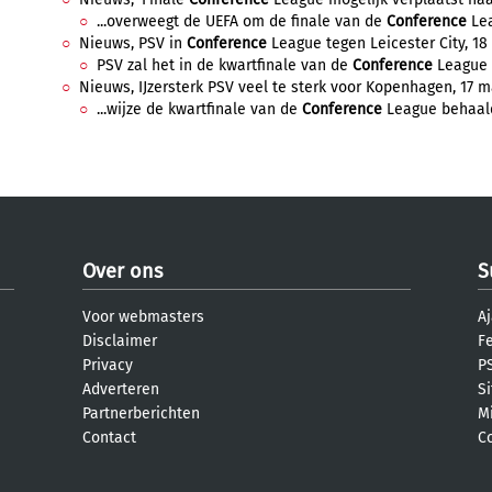
...overweegt de UEFA om de finale van de
Conference
Lea
Nieuws, PSV in
Conference
League tegen Leicester City, 18 
PSV zal het in de kwartfinale van de
Conference
League 
Nieuws, IJzersterk PSV veel te sterk voor Kopenhagen, 17 m
...wijze de kwartfinale van de
Conference
League behaald.
Over ons
S
Voor webmasters
Aj
Disclaimer
F
Privacy
PS
Adverteren
S
Partnerberichten
M
Contact
C