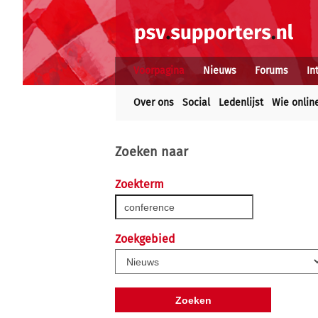
Voorpagina
Nieuws
Forums
In
Over ons
Social
Ledenlijst
Wie onlin
Zoeken naar
Zoekterm
Zoekgebied