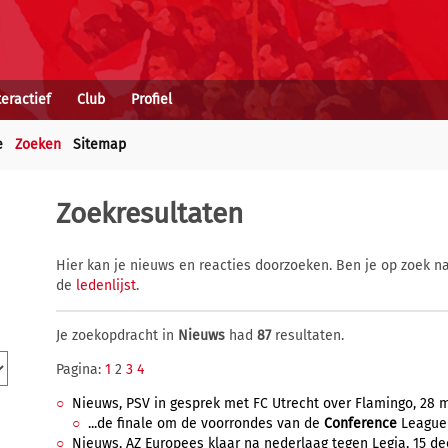
teractief
Club
Profiel
e
Zoeken
Sitemap
Zoekresultaten
Hier kan je nieuws en reacties doorzoeken. Ben je op zoek na
de
ledenlijst
.
Je zoekopdracht in
Nieuws
had
87
resultaten.
Pagina:
1
2
3
4
Nieuws, PSV in gesprek met FC Utrecht over Flamingo, 28 m
...de finale om de voorrondes van de
Conference
League t
Nieuws, AZ Europees klaar na nederlaag tegen Legia, 15 de