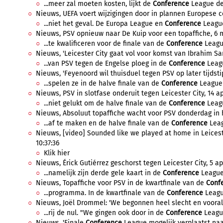
...meer zal moeten kosten, lijkt de
Conference
League dee
Nieuws, UEFA voert wijzigingen door in plannen Europese co
...niet het geval. De Europa League en
Conference
League
Nieuws, PSV opnieuw naar De Kuip voor een topaffiche, 6 m
...te kwalificeren voor de finale van de
Conference
Leagu
Nieuws, 'Leicester City gaat vol voor komst van Ibrahim San
...van PSV tegen de Engelse ploeg in de
Conference
Leagu
Nieuws, 'Feyenoord wil thuisduel tegen PSV op later tijdstip'
...spelen ze in de halve finale van de
Conference
League 
Nieuws, PSV in slotfase onderuit tegen Leicester City, 14 ap
...niet gelukt om de halve finale van de
Conference
Leagu
Nieuws, Absoluut topaffiche wacht voor PSV donderdag in het
...af te maken en de halve finale van de
Conference
Leag
Nieuws, [video] Sounded like we played at home in Leicest
10:37:36
Klik hier
Nieuws, Érick Gutiérrez geschorst tegen Leicester City, 5 apr
...namelijk zijn derde gele kaart in de
Conference
League
Nieuws, Topaffiche voor PSV in de kwartfinale van de
Conf
...programma. In de kwartfinale van de
Conference
League
Nieuws, Joël Drommel: 'We begonnen heel slecht en vooral ik
...rij de nul. "We gingen ook door in de
Conference
League
Nieuws, 'Finale
Conference
League mogelijk verplaatst naar