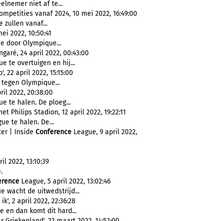
lnemer niet af te...
mpetities vanaf 2024, 10 mei 2022, 16:49:00
 zullen vanaf...
ei 2022, 10:50:41
e door Olympique...
garé, 24 april 2022, 00:43:00
e te overtuigen en hij...
, 22 april 2022, 15:15:00
tegen Olympique...
ril 2022, 20:38:00
e te halen. De ploeg...
 Philips Stadion, 12 april 2022, 19:22:11
ue te halen. De...
er | Inside
Conference
League, 9 april 2022,
il 2022, 13:10:39
.
erence
League, 5 april 2022, 13:02:46
 wacht de uitwedstrijd...
', 2 april 2022, 22:36:28
 en dan komt dit hard...
 Griekenland', 22 maart 2022, 14:52:00