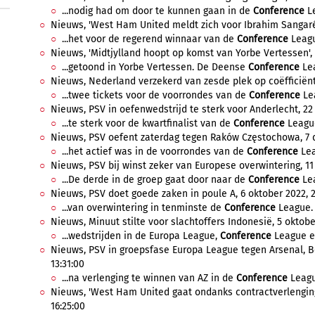
...nodig had om door te kunnen gaan in de
Conference
Le
Nieuws, 'West Ham United meldt zich voor Ibrahim Sangaré'
...het voor de regerend winnaar van de
Conference
League
Nieuws, 'Midtjylland hoopt op komst van Yorbe Vertessen', 
...getoond in Yorbe Vertessen. De Deense
Conference
Lea
Nieuws, Nederland verzekerd van zesde plek op coëfficiënten
...twee tickets voor de voorrondes van de
Conference
Le
Nieuws, PSV in oefenwedstrijd te sterk voor Anderlecht, 22 
...te sterk voor de kwartfinalist van de
Conference
League
Nieuws, PSV oefent zaterdag tegen Raków Częstochowa, 7 
...het actief was in de voorrondes van de
Conference
Lea
Nieuws, PSV bij winst zeker van Europese overwintering, 11 
...De derde in de groep gaat door naar de
Conference
Lea
Nieuws, PSV doet goede zaken in poule A, 6 oktober 2022, 2
...van overwintering in tenminste de
Conference
League. 
Nieuws, Minuut stilte voor slachtoffers Indonesië, 5 oktobe
...wedstrijden in de Europa League,
Conference
League en
Nieuws, PSV in groepsfase Europa League tegen Arsenal, B
13:31:00
...na verlenging te winnen van AZ in de
Conference
League
Nieuws, 'West Ham United gaat ondanks contractverlenging 
16:25:00