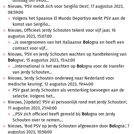
dinsdag om 09:00...
Nieuws, 'PSV meldt zich voor Sergiño Dest', 17 augustus 2023,
08:59:00
Volgens het Spaanse El Mundo Deportivo werkt PSV aan de
komst van Sergiño...
Nieuws, Officieel: Jerdy Schouten tekent voor vijf jaar, 16
augustus 2023, 15:07:00
...is overgenomen van het Italiaanse
Bol
ogna en heeft een
contract voor vijf...
Nieuws, 'PSV en Jerdy Schouten wachten op handtekening van
Bol
ogna', 15 augustus 2023, 15:42:00
...International is het wachten op
Bol
ogna voor de transfer
van Jerdy Schouten...
Nieuws, 'Jerdy Schouten onderweg naar Nederland voor
medische keuring', 12 augustus 2023, 19:44:00
PSV gaat Jerdy Schouten als versterking toevoegen aan de
selectie. Volgens het...
Nieuws, [Update] 'PSV al persoonlijk rond met Jerdy Schouten',
11 augustus 2023, 21:40:00
...PSV zich officieel heeft gemeld bij
Bol
ogna om Jerdy
Schouten over te nemen....
Nieuws, 'Bod PSV op Jerdy Schouten afgewezen door
Bol
ogna', 7
augustus 2023, 10:56:00