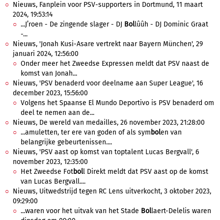
Nieuws, Fanplein voor PSV-supporters in Dortmund, 11 maart
2024, 19:53:14
...J’roen - De zingende slager - DJ
Bol
lûûh - DJ Dominic Graat
-...
Nieuws, 'Jonah Kusi-Asare vertrekt naar Bayern München', 29
januari 2024, 12:56:00
Onder meer het Zweedse Expressen meldt dat PSV naast de
komst van Jonah...
Nieuws, 'PSV benaderd voor deelname aan Super League', 16
december 2023, 15:56:00
Volgens het Spaanse El Mundo Deportivo is PSV benaderd om
deel te nemen aan de...
Nieuws, De wereld van medailles, 26 november 2023, 21:28:00
...amuletten, ter ere van goden of als sym
bol
en van
belangrijke gebeurtenissen....
Nieuws, 'PSV aast op komst van toptalent Lucas Bergvall', 6
november 2023, 12:35:00
Het Zweedse Fot
bol
l Direkt meldt dat PSV aast op de komst
van Lucas Bergvall....
Nieuws, Uitwedstrijd tegen RC Lens uitverkocht, 3 oktober 2023,
09:29:00
...waren voor het uitvak van het Stade
Bol
laert-Delelis waren