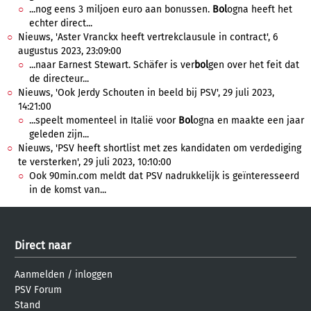
...nog eens 3 miljoen euro aan bonussen.
Bol
ogna heeft het
echter direct...
Nieuws, 'Aster Vranckx heeft vertrekclausule in contract', 6
augustus 2023, 23:09:00
...naar Earnest Stewart. Schäfer is ver
bol
gen over het feit dat
de directeur...
Nieuws, 'Ook Jerdy Schouten in beeld bij PSV', 29 juli 2023,
14:21:00
...speelt momenteel in Italië voor
Bol
ogna en maakte een jaar
geleden zijn...
Nieuws, 'PSV heeft shortlist met zes kandidaten om verdediging
te versterken', 29 juli 2023, 10:10:00
Ook 90min.com meldt dat PSV nadrukkelijk is geïnteresseerd
in de komst van...
Direct naar
Aanmelden
/
inloggen
PSV Forum
Stand