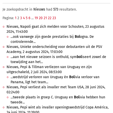
Je zoekopdracht in
Nieuws
had
573
resultaten.
Pagina:
1
2
3
4
5
6
...
19
20
21
22
23
Nieuws, Napoli gaat zich melden voor Schouten, 23 augustus
2024, 11:43:00
...ook vanwege zijn goede prestaties bij
Bol
ogna. De
controlerende...
Nieuws, Unieke onderscheiding voor debutanten uit de PSV
Academy, 2 augustus 2024, 17:03:00
...aan het nieuwe seizoen is onthuld, sym
bol
iseert zowel de
toewijding aan het...
Nieuws, Pepi & Tillman verliezen van Uruguay en zijn
uitgeschakeld, 2 juli 2024, 08:53:00
...wedstrijd verloren van Uruguay én
Bol
ivia verloor van
Panama, ligt het team...
Nieuws, Pepi verliest als invaller met Team USA, 28 juni 2024,
02:24:00
...tweede plaats in groep C. Uruguay en
Bol
ivia hebben hun
tweede...
Nieuws, Pepi wint als invaller openingswedstrijd Copa América,
24 juni 2024, 11:39:00