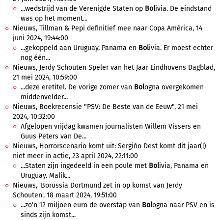
...wedstrijd van de Verenigde Staten op
Bol
ivia. De eindstand
was op het moment...
Nieuws, Tillman & Pepi definitief mee naar Copa América, 14
juni 2024, 19:44:00
...gekoppeld aan Uruguay, Panama en
Bol
ivia. Er moest echter
nog één...
Nieuws, Jerdy Schouten Speler van het Jaar Eindhovens Dagblad,
21 mei 2024, 10:59:00
...deze eretitel. De vorige zomer van
Bol
ogna overgekomen
middenvelder...
Nieuws, Boekrecensie "PSV: De Beste van de Eeuw", 21 mei
2024, 10:32:00
Afgelopen vrijdag kwamen journalisten Willem Vissers en
Guus Peters van De...
Nieuws, Horrorscenario komt uit: Sergińo Dest komt dit jaar(!)
niet meer in actie, 23 april 2024, 22:11:00
...Staten zijn ingedeeld in een poule met
Bol
ivia, Panama en
Uruguay. Malik...
Nieuws, 'Borussia Dortmund zet in op komst van Jerdy
Schouten', 18 maart 2024, 19:51:00
...zo'n 12 miljoen euro de overstap van
Bol
ogna naar PSV en is
sinds zijn komst...