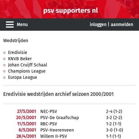
Menu
inloggen
|
aanmelden
Wedstrijden
Eredivisie
KNVB Beker
Johan Cruijff Schaal
Champions League
Europa League
Eredivisie wedstrijden archief seizoen 2000/2001
27/5/2001
NEC-PSV
2-4 (1-2)
20/5/2001
PSV-De Graafschap
3-2 (2-2)
11/5/2001
RBC-PSV
1-2 (1-1)
6/5/2001
PSV-Heerenveen
3-0 (1-0)
28/4/2001
Willem II-PSV
1-1 (1-1)